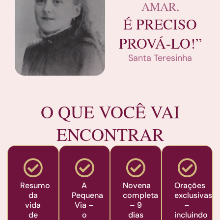
AMAR,
É PRECISO
PROVÁ-LO!”
Santa Teresinha
O QUE VOCÊ VAI
ENCONTRAR
Resumo
A
Novena
Orações
da
Pequena
completa
exclusivas
vida
Via –
– 9
–
de
o
dias
incluindo