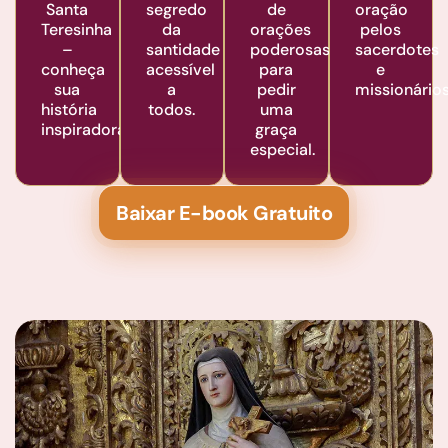
Santa
segredo
de
oração
Teresinha
da
orações
pelos
–
santidade
poderosas
sacerdotes
conheça
acessível
para
e
sua
a
pedir
missionários
história
todos.
uma
inspiradora.
graça
especial.
Baixar E-book Gratuito