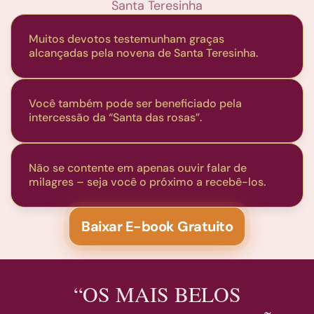
Santa Teresinha
Muitos devotos testemunham graças
alcançadas pela novena de Santa Teresinha.
Você também pode ser beneficiado pela
intercessão da “Santa das rosas”.
Não se contente em apenas ouvir falar de
milagres – seja você o próximo a recebê-los.
Baixar E-book Gratuito
“OS MAIS BELOS