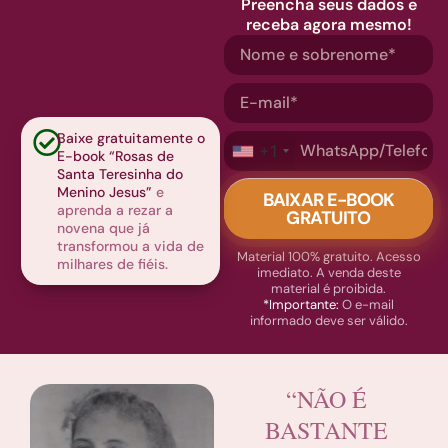
Preencha seus dados e
receba agora mesmo!
Baixe gratuitamente o
+1
E-book “Rosas de
Santa Teresinha do
Menino Jesus”
e
BAIXAR E-BOOK
aprenda a rezar a
GRATUITO
novena que já
transformou a vida de
Material 100% gratuito. Acesso
milhares de fiéis.
imediato. A venda deste
material é proibida.
*Importante:
O e-mail
informado deve ser válido.
“NÃO É
BASTANTE