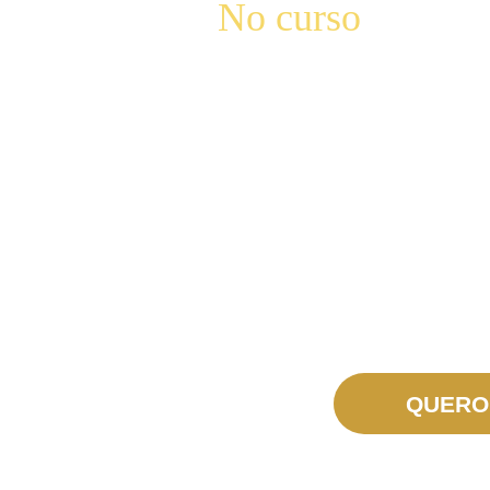
No curso
de Con
… conhecerá o caminho de perfeiçã
… aprenderá sobre os efeitos mara
pode produzir em nossas almas;
… saberá como a intimidade com a
dificuldades e na luta contra pecad
… descobrirá como praticar essa de
QUERO 