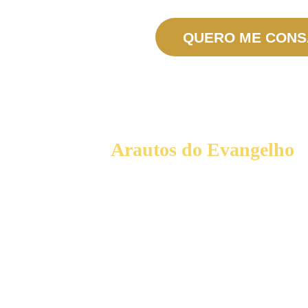
QUERO ME CON
Conheça os
Arautos do Evangelho
Uma
Associação Internacional de Fiéis de Direito
Pontifício
,
a primeira a ser erigida pela Santa Sé no
terceiro milênio, o que ocorreu por ocasião da festa
litúrgica da Cátedra de São Pedro em 22 de fevereiro de