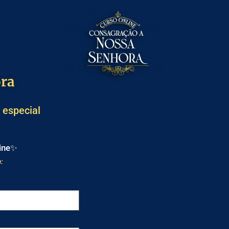
ra
a
especial
line✨
e: