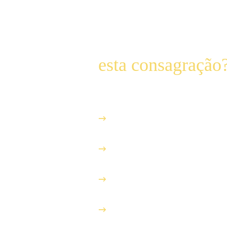
Para quem é
esta consagração
Para todas as pessoas que qu
→
Trilhar o caminho mais seguro, ráp
chegar a Nosso Senhor Jesus Cristo.
→
Ter Maria Santíssima como media
divinas.
→
Descobrir por que a devoção mar
para a salvação dos homens.
→
Imitar as virtudes e seguir o exe
Santo Rosário.