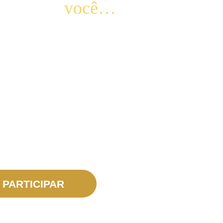
sagração
você…
o que nos leva a Deus;
vilhosos que a devoção à Nossa Senhora
 Mãe de Deus pode ajudar você nas
o;
voção de forma exterior e interior.
PARTICIPAR