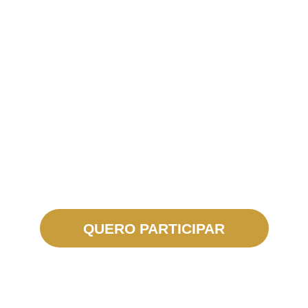
2001.
“A formação dos fiéis tem como objetivo fundamental a
descoberta cada vez mais clara da própria vocação e a
disponibilidade cada vez maior para vivê-la no
cumprimento da própria missão.”
(Cf. Christifideles Laici, 58)
QUERO PARTICIPAR