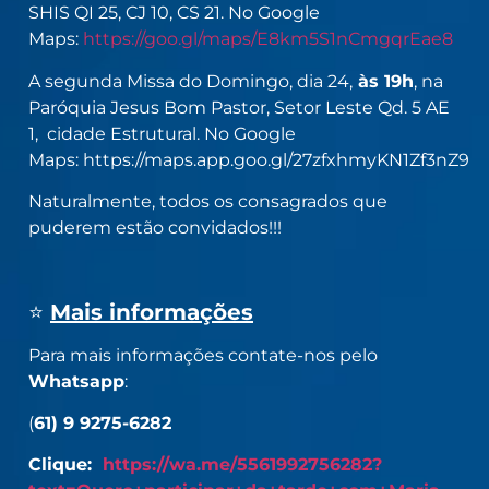
SHIS QI 25, CJ 10, CS 21. No Google
Maps:
https://goo.gl/maps/E8km5S1nCmgqrEae8
A segunda Missa do Domingo, dia 24,
às 19h
, na
Paróquia Jesus Bom Pastor, Setor Leste Qd. 5 AE
1, cidade Estrutural. No Google
Maps: https://maps.app.goo.gl/27zfxhmyKN1Zf3nZ9
Naturalmente, todos os consagrados que
puderem estão convidados!!!
⭐
Mais informações
Para mais informações contate-nos pelo
Whatsapp
:
(
61) 9 9275-6282
Clique:
https://wa.me/5561992756282?