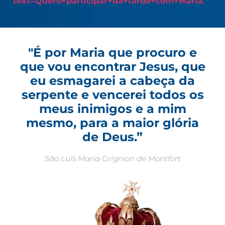
text=Quero+participar+da+tarde+com+Maria.
"É por Maria que procuro e
que vou encontrar Jesus, que
eu esmagarei a cabeça da
serpente e vencerei todos os
meus inimigos e a mim
mesmo, para a maior glória
de Deus.”
São Luís Maria Grignion de Montfort